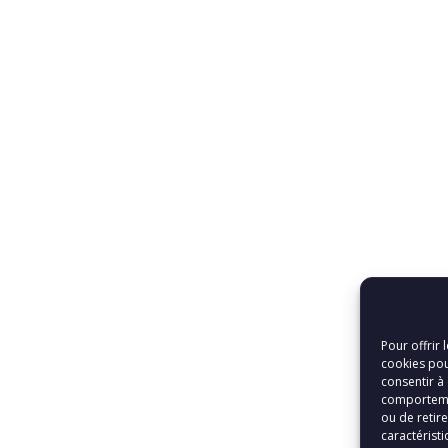
Pour offrir 
cookies pou
consentir à
comportemen
ou de retir
caractéristi