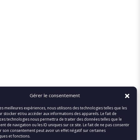
Gérer le consentement
les meilleures expériences, nous utilisons des technologies telles que les
r stocker et/ou accéder aux informations des appareils. Le fait de
 ces technologies nous permettra de traiter des données telles que le
t de navigation ou les ID uniques sur ce site. Le fait de ne pas consentir
er son consentement peut avoir un effet négatif sur certaines
ques et fonctions.