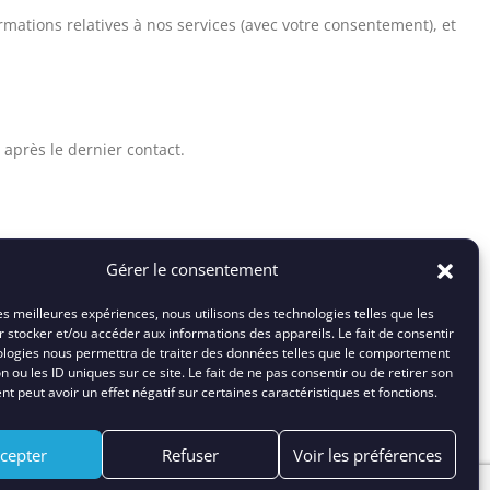
mations relatives à nos services (avec votre consentement), et
après le dernier contact.
de portabilité de vos données, et d’opposition. Pour exercer ces
Gérer le consentement
les meilleures expériences, nous utilisons des technologies telles que les
 stocker et/ou accéder aux informations des appareils. Le fait de consentir
ologies nous permettra de traiter des données telles que le comportement
ans votre consentement explicite.
n ou les ID uniques sur ce site. Le fait de ne pas consentir ou de retirer son
 peut avoir un effet négatif sur certaines caractéristiques et fonctions.
cepter
Refuser
Voir les préférences
npd.public.lu