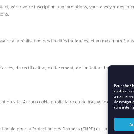
ct, gérer votre inscription aux formations, vous envoyer des infor
ions.
ire à la réalisation des finalités indiquées, et au maximum 3 ans 
ccès, de rectification, d’effacement, de limitation du traitement, 
Pour offrir 
cookies pour
à ces techn
ent du site. Aucun cookie publicitaire ou de traçage n’est déposé s
de navigatio
consentement
Ac
tionale pour la Protection des Données (CNPD) du Luxembourg :
c