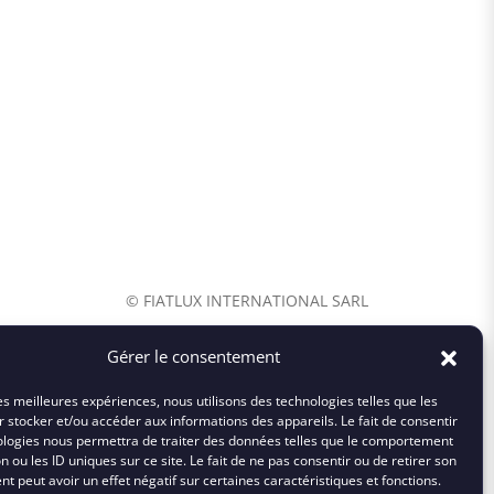
© FIATLUX INTERNATIONAL SARL
Gérer le consentement
les meilleures expériences, nous utilisons des technologies telles que les
 stocker et/ou accéder aux informations des appareils. Le fait de consentir
ologies nous permettra de traiter des données telles que le comportement
n ou les ID uniques sur ce site. Le fait de ne pas consentir ou de retirer son
 peut avoir un effet négatif sur certaines caractéristiques et fonctions.