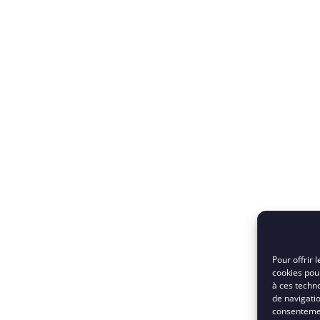
Pour offrir 
cookies pour
à ces techn
de navigatio
consentement