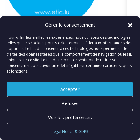
Gérer le consentement
https://etic.lu/wp-content/uploads/2020/11/cropped-
Pour offrir les meilleures expériences, nous utilisons des technologies
logo_ETIC.png
telles que les cookies pour stocker et/ou accéder aux informations des
appareils. Le fait de consentir à ces technologies nous permettra de
traiter des données telles que le comportement de navigation ou les ID
uniques sur ce site. Le fait de ne pas consentir ou de retirer son
consentement peut avoir un effet négatif sur certaines caractéristiques
et fonctions.
«
logo_ETIC
Accepter
Refuser
© FIATLUX INTERNATIONAL SARL
Voir les préférences
Legal Notice & GDPR