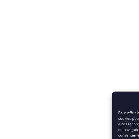
Pour offrir 
cookies pour
à ces techn
de navigatio
consentement