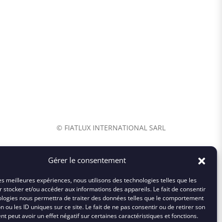
© FIATLUX INTERNATIONAL SARL
Gérer le consentement
les meilleures expériences, nous utilisons des technologies telles que les
 stocker et/ou accéder aux informations des appareils. Le fait de consentir
ologies nous permettra de traiter des données telles que le comportement
n ou les ID uniques sur ce site. Le fait de ne pas consentir ou de retirer son
 peut avoir un effet négatif sur certaines caractéristiques et fonctions.