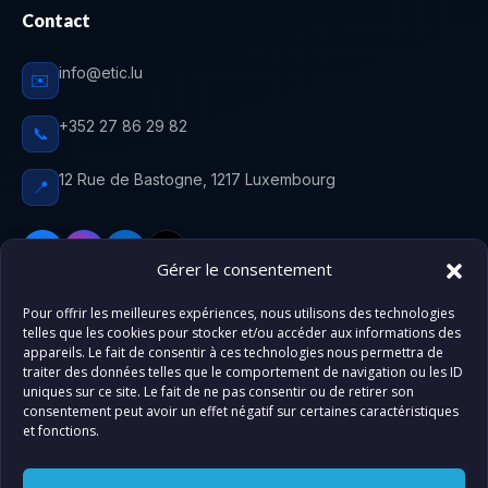
Contact
info@etic.lu
✉️
+352 27 86 29 82
📞
12 Rue de Bastogne, 1217 Luxembourg
📍
Gérer le consentement
Pour offrir les meilleures expériences, nous utilisons des technologies
Centre de formation agréé au Luxembourg. ETIC
telles que les cookies pour stocker et/ou accéder aux informations des
accompagne
élèves, professionnels
et futurs citoyens
appareils. Le fait de consentir à ces technologies nous permettra de
traiter des données telles que le comportement de navigation ou les ID
luxembourgeois vers la réussite — 9 marques, tous les
uniques sur ce site. Le fait de ne pas consentir ou de retirer son
domaines de compétences.
Agrément n° 10076336/12.
consentement peut avoir un effet négatif sur certaines caractéristiques
et fonctions.