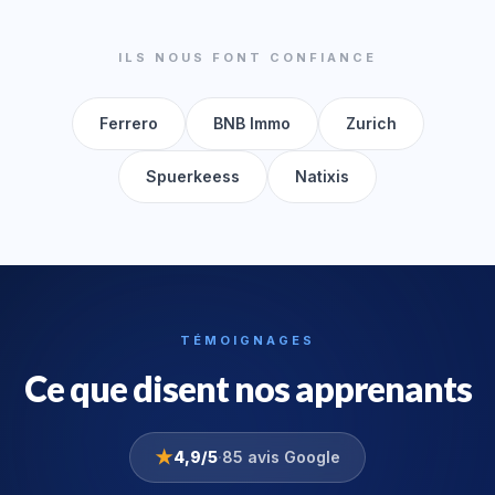
ILS NOUS FONT CONFIANCE
Ferrero
BNB Immo
Zurich
Spuerkeess
Natixis
TÉMOIGNAGES
Ce que disent nos apprenants
★
4,9/5
·
85 avis Google