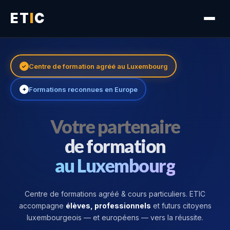
ET
I
C
Nos Services
Centre de formation agréé au Luxembourg
✓
Carrières
Formations reconnues en Europe
✦
Témoignages
Votre partenaire
de formation
Contact
au Luxembourg
FR
EN
DE
Centre de formations agréé & cours particuliers. ETIC
accompagne
élèves, professionnels
et futurs citoyens
luxembourgeois — et européens — vers la réussite.