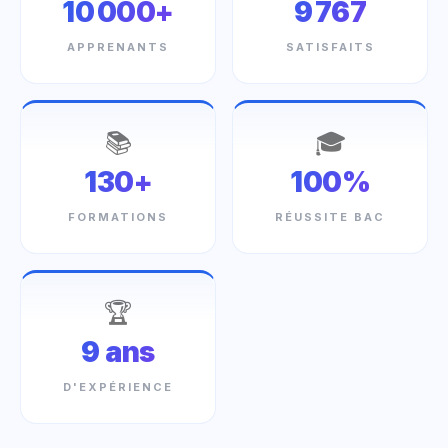
10 000+
9 767
APPRENANTS
SATISFAITS
📚
🎓
130+
100%
FORMATIONS
RÉUSSITE BAC
🏆
9 ans
D'EXPÉRIENCE