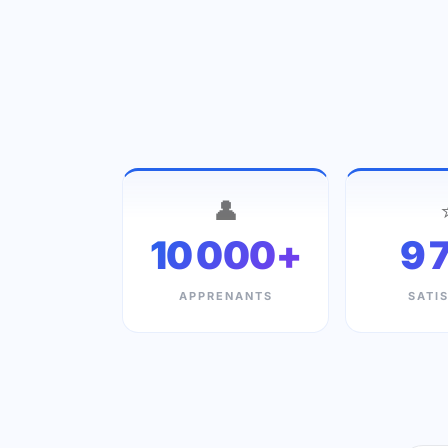
👤
10 000+
9 
APPRENANTS
SATI