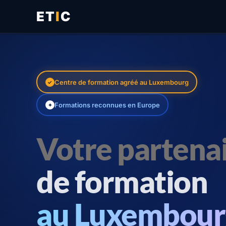
ET
I
C
Centre de formation agréé au Luxembourg
✓
Formations reconnues en Europe
✦
Votre partena
de formation
au Luxembour