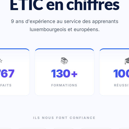
ETIC en chiffres
9 ans d'expérience au service des apprenants
luxembourgeois et européens.
⭐
📚

767
130+
10
SFAITS
FORMATIONS
RÉUSSI
ILS NOUS FONT CONFIANCE