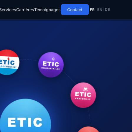
Services
Carrières
Témoignages
Contact
FR
|
EN
|
DE