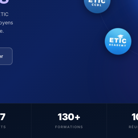
ETIC
toyens
e.
er
67
130+
1
ITS
FORMATIONS
RÉU