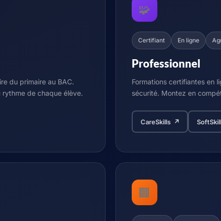
🧩
Certifiant
En ligne
Ag
Professionnel
ire du primaire au BAC.
Formations certifiantes en li
u rythme de chaque élève.
sécurité. Montez en compét
CareSkills ↗
SoftSki
🏢