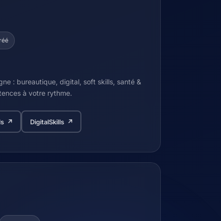
réé
gne : bureautique, digital, soft skills, santé &
ences à votre rythme.
lls ↗
DigitalSkills ↗