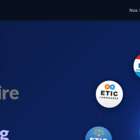
Nos 
ire
g