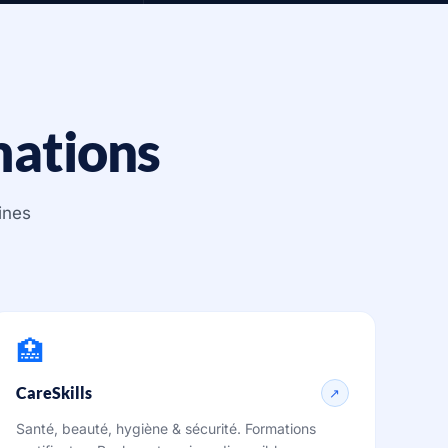
mations
ines
🏥
CareSkills
↗
Santé, beauté, hygiène & sécurité. Formations