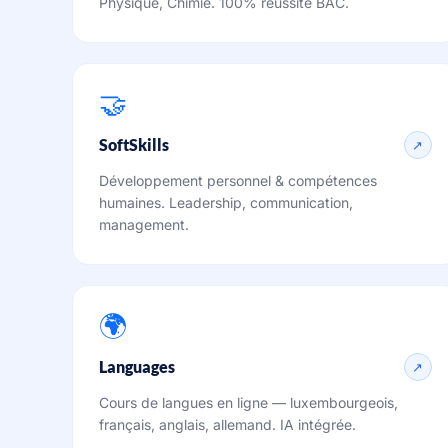
Physique, Chimie. 100% réussite BAC.
🤝
SoftSkills
↗
Développement personnel & compétences
humaines. Leadership, communication,
management.
🌍
Languages
↗
Cours de langues en ligne — luxembourgeois,
français, anglais, allemand. IA intégrée.