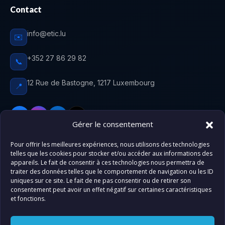
Contact
info@etic.lu
✉️
+352 27 86 29 82
📞
12 Rue de Bastogne, 1217 Luxembourg
📍
Gérer le consentement
Pour offrir les meilleures expériences, nous utilisons des technologies
Centre de formation agréé au Luxembourg. ETIC
telles que les cookies pour stocker et/ou accéder aux informations des
accompagne
élèves, professionnels
et futurs citoyens
appareils. Le fait de consentir à ces technologies nous permettra de
traiter des données telles que le comportement de navigation ou les ID
luxembourgeois vers la réussite — 9 marques, tous les
uniques sur ce site. Le fait de ne pas consentir ou de retirer son
domaines de compétences.
Agrément n° 10076336/12.
consentement peut avoir un effet négatif sur certaines caractéristiques
et fonctions.