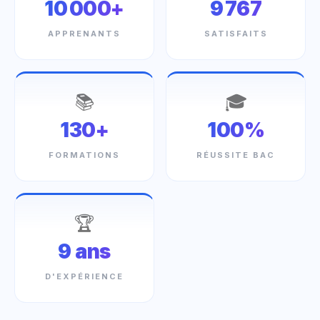
10 000+
9 767
APPRENANTS
SATISFAITS
📚
🎓
130+
100%
FORMATIONS
RÉUSSITE BAC
🏆
9 ans
D'EXPÉRIENCE