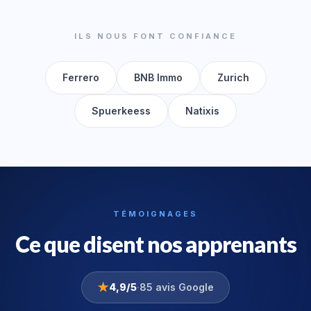
ILS NOUS FONT CONFIANCE
Ferrero
BNB Immo
Zurich
Spuerkeess
Natixis
TÉMOIGNAGES
Ce que disent nos apprenants
★
4,9/5
·
85 avis Google