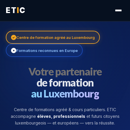
ET
I
C
Nos Services
Centre de formation agréé au Luxembourg
✓
Carrières
Formations reconnues en Europe
✦
Témoignages
Votre partenaire
de formation
Contact
au Luxembourg
FR
EN
DE
Centre de formations agréé & cours particuliers. ETIC
accompagne
élèves, professionnels
et futurs citoyens
luxembourgeois — et européens — vers la réussite.