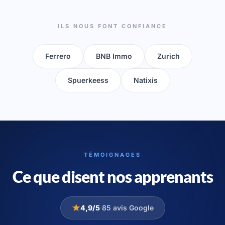
ILS NOUS FONT CONFIANCE
Ferrero
BNB Immo
Zurich
Spuerkeess
Natixis
TÉMOIGNAGES
Ce que disent nos apprenants
★
4,9/5
·
85 avis Google