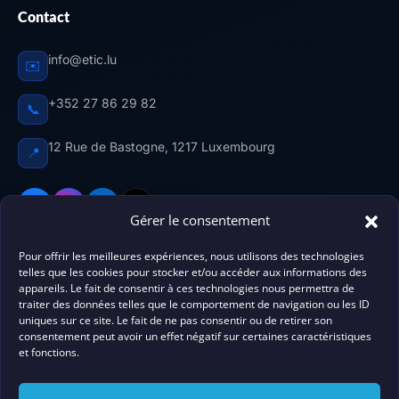
Contact
info@etic.lu
✉️
+352 27 86 29 82
📞
12 Rue de Bastogne, 1217 Luxembourg
📍
Gérer le consentement
Pour offrir les meilleures expériences, nous utilisons des technologies
Centre de formation agréé au Luxembourg. ETIC
telles que les cookies pour stocker et/ou accéder aux informations des
accompagne
élèves, professionnels
et futurs citoyens
appareils. Le fait de consentir à ces technologies nous permettra de
traiter des données telles que le comportement de navigation ou les ID
luxembourgeois vers la réussite — 9 marques, tous les
uniques sur ce site. Le fait de ne pas consentir ou de retirer son
domaines de compétences.
Agrément n° 10076336/12.
consentement peut avoir un effet négatif sur certaines caractéristiques
et fonctions.