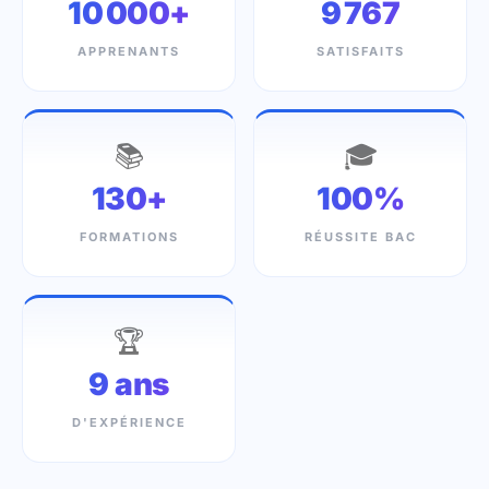
10 000+
9 767
APPRENANTS
SATISFAITS
📚
🎓
130+
100%
FORMATIONS
RÉUSSITE BAC
🏆
9 ans
D'EXPÉRIENCE