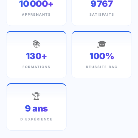
10 000+
9 767
APPRENANTS
SATISFAITS
📚
🎓
130+
100%
FORMATIONS
RÉUSSITE BAC
🏆
9 ans
D'EXPÉRIENCE