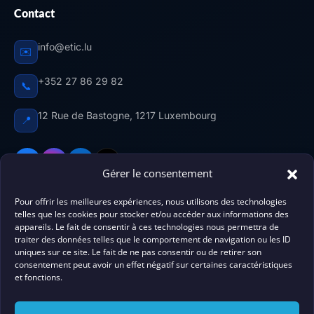
Contact
info@etic.lu
✉️
+352 27 86 29 82
📞
12 Rue de Bastogne, 1217 Luxembourg
📍
Gérer le consentement
Pour offrir les meilleures expériences, nous utilisons des technologies
Centre de formation agréé au Luxembourg. ETIC
telles que les cookies pour stocker et/ou accéder aux informations des
accompagne
élèves, professionnels
et futurs citoyens
appareils. Le fait de consentir à ces technologies nous permettra de
traiter des données telles que le comportement de navigation ou les ID
luxembourgeois vers la réussite — 9 marques, tous les
uniques sur ce site. Le fait de ne pas consentir ou de retirer son
domaines de compétences.
Agrément n° 10076336/12.
consentement peut avoir un effet négatif sur certaines caractéristiques
et fonctions.