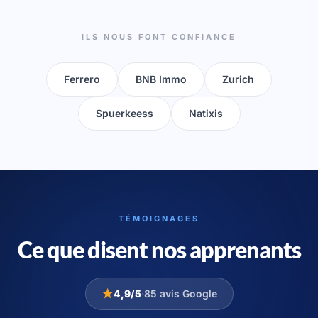
ILS NOUS FONT CONFIANCE
Ferrero
BNB Immo
Zurich
Spuerkeess
Natixis
TÉMOIGNAGES
Ce que disent nos apprenants
★
4,9/5
·
85 avis Google