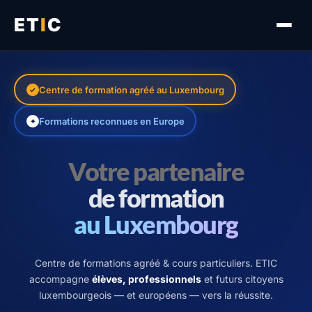
ET
I
C
Nos Services
Centre de formation agréé au Luxembourg
✓
Carrières
Formations reconnues en Europe
✦
Témoignages
Votre partenaire
de formation
Contact
au Luxembourg
FR
EN
DE
Centre de formations agréé & cours particuliers. ETIC
accompagne
élèves, professionnels
et futurs citoyens
luxembourgeois — et européens — vers la réussite.